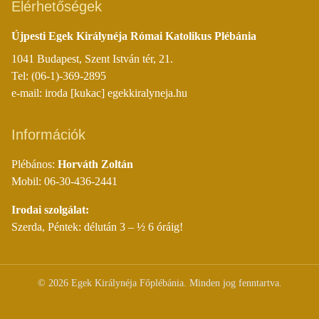
Elérhetőségek
Újpesti Egek Királynéja Római Katolikus Plébánia
1041 Budapest, Szent István tér, 21.
Tel: (06-1)-369-2895
e-mail: iroda [kukac] egekkiralyneja.hu
Információk
Plébános:
Horváth Zoltán
Mobil: 06-30-436-2441
Irodai szolgálat:
Szerda, Péntek: délután 3 – ½ 6 óráig!
©
2026
Egek Királynéja Főplébánia. Minden jog fenntartva.