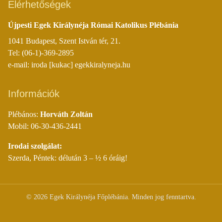
Elérhetőségek
Újpesti Egek Királynéja Római Katolikus Plébánia
1041 Budapest, Szent István tér, 21.
Tel: (06-1)-369-2895
e-mail: iroda [kukac] egekkiralyneja.hu
Információk
Plébános:
Horváth Zoltán
Mobil: 06-30-436-2441
Irodai szolgálat:
Szerda, Péntek: délután 3 – ½ 6 óráig!
©
2026
Egek Királynéja Főplébánia. Minden jog fenntartva.