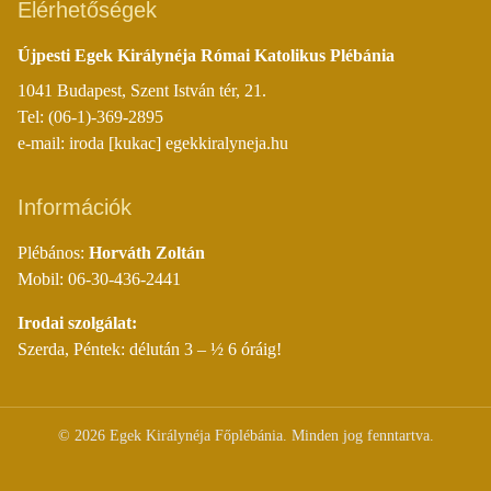
Elérhetőségek
Újpesti Egek Királynéja Római Katolikus Plébánia
1041 Budapest, Szent István tér, 21.
Tel: (06-1)-369-2895
e-mail: iroda [kukac] egekkiralyneja.hu
Információk
Plébános:
Horváth Zoltán
Mobil: 06-30-436-2441
Irodai szolgálat:
Szerda, Péntek: délután 3 – ½ 6 óráig!
©
2026
Egek Királynéja Főplébánia. Minden jog fenntartva.