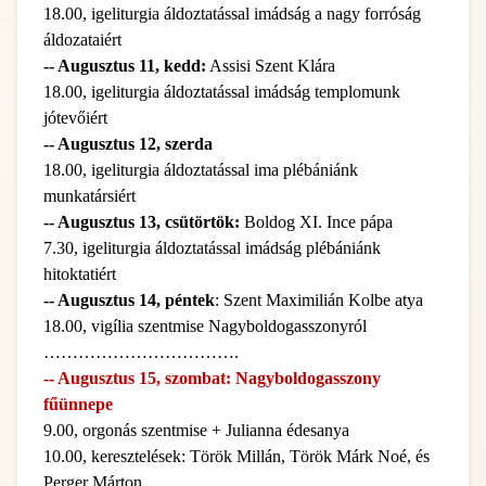
18.00, igeliturgia áldoztatással imádság a nagy forróság
áldozataiért
-- Augusztus 11, kedd:
Assisi Szent Klára
18.00, igeliturgia áldoztatással imádság templomunk
jótevőiért
-- Augusztus 12, szerda
18.00, igeliturgia áldoztatással ima plébániánk
munkatársiért
-- Augusztus 13, csütörtök:
Boldog XI. Ince pápa
7.30, igeliturgia áldoztatással imádság plébániánk
hitoktatiért
-- Augusztus 14, péntek
: Szent Maximilián Kolbe atya
18.00, vigília szentmise Nagyboldogasszonyról
…………………………….
-- Augusztus 15, szombat: Nagyboldogasszony
fűünnepe
9.00, orgonás szentmise + Julianna édesanya
10.00, keresztelések: Török Millán, Török Márk Noé, és
Perger Márton