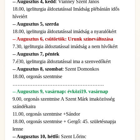
-- Augusztus 4, kedd
: Vianney Szent János
18.00, igeliturgia áldoztatással Imádság plébánián idős
híveiért
-- Augusztus 5, szerda
18.00, igeliturgia áldoztatással imádság a nyaralókért
-- Augusztus 6, csütörtök: Urunk színeváltozása
7.30, igeliturgia áldoztatással imádság a nem hívőkért
-- Augusztus 7, péntek
7.é30, igeliturgia áldoztatással ima a szenvedőkért
-- Augusztus 8, szombat
: Szent Domonkos
18.00, orgonás szentmise
……………………………………………….
-- Augusztus 9, vasárnap: évközi19. vasárnap
9.00, orgonás szentmise A Szent Márk imaközösség
szándékaira
11.00, orgonás szentmise +Sándor
18.00, orgonás szentmise + Gergő: 45. születésnapja
lenne
-- Augusztus 10, hétfő:
Szent Lőrinc