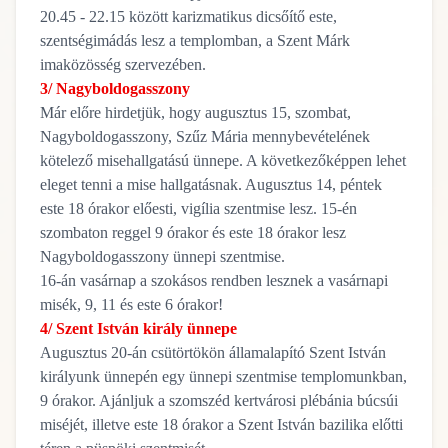
20.45 - 22.15 között karizmatikus dicsőítő este,
szentségimádás lesz a templomban, a Szent Márk
imaközösség szervezében.
3/ Nagyboldogasszony
Már előre hirdetjük, hogy augusztus 15, szombat,
Nagyboldogasszony, Szűz Mária mennybevételének
kötelező misehallgatású ünnepe. A következőképpen lehet
eleget tenni a mise hallgatásnak. Augusztus 14, péntek
este 18 órakor előesti, vigília szentmise lesz. 15-én
szombaton reggel 9 órakor és este 18 órakor lesz
Nagyboldogasszony ünnepi szentmise.
16-án vasárnap a szokásos rendben lesznek a vasárnapi
misék, 9, 11 és este 6 órakor!
4/ Szent István király ünnepe
Augusztus 20-án csütörtökön államalapító Szent István
királyunk ünnepén egy ünnepi szentmise templomunkban,
9 órakor. Ajánljuk a szomszéd kertvárosi plébánia búcsúi
miséjét, illetve este 18 órakor a Szent István bazilika előtti