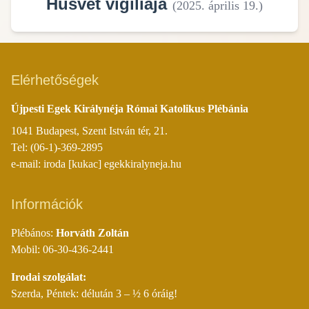
Húsvét vigíliája
(
2025. április 19.
)
Elérhetőségek
Újpesti Egek Királynéja Római Katolikus Plébánia
1041 Budapest, Szent István tér, 21.
Tel: (06-1)-369-2895
e-mail: iroda [kukac] egekkiralyneja.hu
Információk
Plébános:
Horváth Zoltán
Mobil: 06-30-436-2441
Irodai szolgálat:
Szerda, Péntek: délután 3 – ½ 6 óráig!