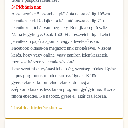
téren a püspöki szentmisét.
5/ Plébánia nap
A szeptember 5, szombati plébánia napra eddig 105-en
jelentkeztetek Bodajkra. a két autóbuszra eddig 71 utas
jelentkezett, tehát van még hely. Bodajk a segítő szűz
Mária kegyhelye. Csak 1500 Ft a részvételi díj. - Lehet
jelentkezni papír alapon is, vagy a levelezőlistán,
Facebook oldalakon megadott link kitöltésével. Viszont
kérés, hogy vagy online, vagy papíron jelentkezzetek,
mert sok kétszeres jelentkezés történt.
Lesz szentmise, gyónási lehetőség, szentségimádás. Egész
napos programok minden korosztálynak. Külön
gyerekeknek, külön felnőtteknek. de még a
szépkorúaknak is lesz külön program: gyógytorna. Közös
finom ebéddel. Ne habozz, gyere el, akár családosan.
Tovább a hirdetésekhez →