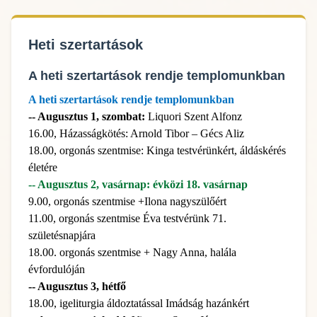
Heti szertartások
A heti szertartások rendje templomunkban
A heti szertartások rendje templomunkban
-- Augusztus 1, szombat:
Liquori Szent Alfonz
16.00, Házasságkötés: Arnold Tibor – Gécs Aliz
18.00, orgonás szentmise: Kinga testvérünkért, áldáskérés
életére
-- Augusztus 2, vasárnap: évközi 18. vasárnap
9.00, orgonás szentmise +Ilona nagyszülőért
11.00, orgonás szentmise Éva testvérünk 71.
születésnapjára
18.00. orgonás szentmise + Nagy Anna, halála
évfordulóján
-- Augusztus 3, hétfő
18.00, igeliturgia áldoztatással Imádság hazánkért