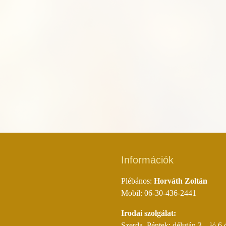
Információk
Plébános:
Horváth Zoltán
Mobil: 06-30-436-2441
Irodai szolgálat:
Szerda, Péntek: délután 3 – ½ 6 