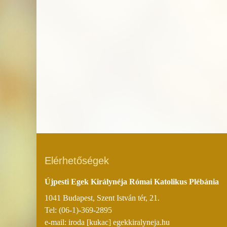
Elérhetőségek
Újpesti Egek Királynéja Római Katolikus Plébánia
1041 Budapest, Szent István tér, 21.
Tel: (06-1)-369-2895
e-mail: iroda [kukac] egekkiralyneja.hu