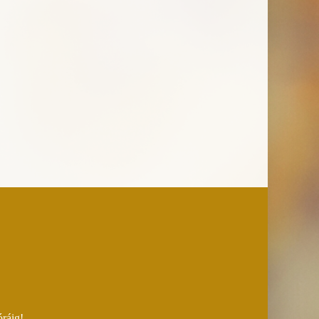
óráig!