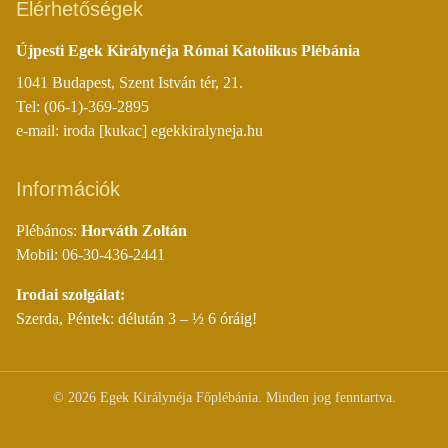
Elérhetőségek
Újpesti Egek Királynéja Római Katolikus Plébánia
1041 Budapest, Szent István tér, 21.
Tel: (06-1)-369-2895
e-mail: iroda [kukac] egekkiralyneja.hu
Információk
Plébános:
Horváth Zoltán
Mobil: 06-30-436-2441
Irodai szolgálat:
Szerda, Péntek: délután 3 – ½ 6 óráig!
©
2026
Egek Királynéja Főplébánia. Minden jog fenntartva.