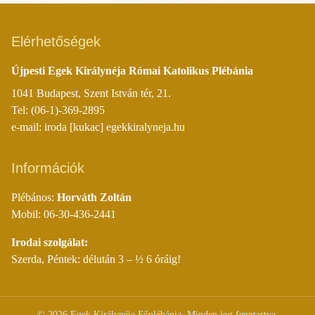
Elérhetőségek
Újpesti Egek Királynéja Római Katolikus Plébánia
1041 Budapest, Szent István tér, 21.
Tel: (06-1)-369-2895
e-mail: iroda [kukac] egekkiralyneja.hu
Információk
Plébános:
Horváth Zoltán
Mobil: 06-30-436-2441
Irodai szolgálat:
Szerda, Péntek: délután 3 – ½ 6 óráig!
©
2026
Egek Királynéja Főplébánia. Minden jog fenntartva.