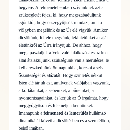
hegyére. A felmenetel emberi szívünknek azt a
szükségletét fejezi ki, hogy megszabaduljunk
egónktól, hogy összegyűjtsük mindazt, amit a
völgyben megélünk és az Úr elé vigyük. Amikor
dicsőítünk, felfelé megyünk, tekintetünket a saját
életünkről az Úrra irányítjuk. De ahhoz, hogy
megtapasztaljuk a Vele való találkozást és az ima
által átalakuljunk, szükségünk van a merülésre: le
kell ereszkednünk önmagunkba, keresni a szív
őszinteségét és alázatát. Hogy színlelés nélkül
Isten elé tárjuk azt, amilyenek valójában vagyunk,
a korlátainkat, a sebeinket, a bűneinket, a
nyomorúságainkat, és kérjük az Ő irgalmát, hogy
meggyógyítson és felemeljen bennünket.
Imanapunk a
felmenetel és lemerülés
hullámzó
dinamikáját követi a dicsőítésben és a szemlélődő,
belső imában.