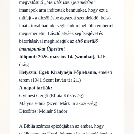
megvalósuló „
Merülés Isten jelenlétébe”
imanapok arra indítottak bennünket, hogy ezt a
műfajt - a dicsőítésbe ágyazott szemlélődő, belső
imát - továbbadjuk, segítsünk minél több emberrel
megismertetni. László atyáék segítségével és
bátorításával meghirdetjük az
első merülő
imanapunkat Újpesten
!
Időpont: 2026. március 14. (szombat),
9-16
óráig
Helyszín:
Egek Királynéja Főplébánia
, emeleti
terem (1041 Szent István tér 21.)
A napot tartják:
Gyimesi Gergő (Effata Közösség)
Mátyus Edina (Szent Márk Imaközösség)
Dicsőítés: Molnár Sándor
A Biblia számos epizódjában az ember, hogy
találkozzon az Úrral, felmegy Isten jelenlétének a