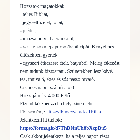
Hozzatok magatokkal:
- teljes Bibliát,
- jegyzetfüzetet, tollat,
- plédet,
- imazsámolyt, ha van saját,
- vastag zoknit/papucsot/benti cipőt. Kényelmes
öltözékben gyertek.
- egyszeri étkezésre ételt, batyuból. Meleg étkezést
nem tudunk biztosítani. Szünetekben lesz kávé,
tea, innivaló, édes és sós nassolnivaló.
Csendes napra számítsatok!
Hozzájárulás: 4.000 Ft/fő
Fizetni készpénzzel a helyszínen lehet.
Fb esemény:
https://fb.me/e/alwKdH9Ua
Jelentkezni itt tudtok:
https://forms.gle/d7ThDNnUh8bXcpBu5
Csak akkor jelentkezz, ha a teljes napon részt