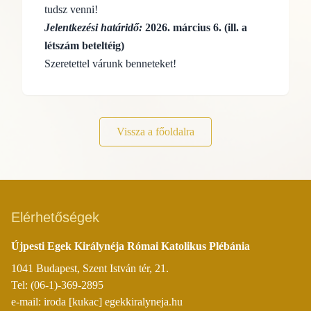
tudsz venni!
Jelentkezési határidő:
2026. március 6. (ill. a
létszám beteltéig)
Szeretettel várunk benneteket!
Vissza a főoldalra
Elérhetőségek
Újpesti Egek Királynéja Római Katolikus Plébánia
1041 Budapest, Szent István tér, 21.
Tel: (06-1)-369-2895
e-mail: iroda [kukac] egekkiralyneja.hu