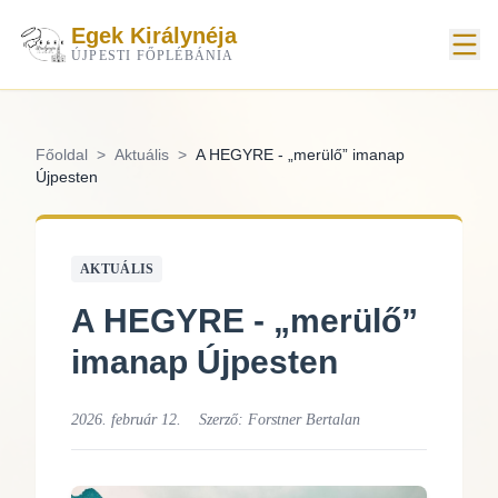
Egek Királynéja
ÚJPESTI FŐPLÉBÁNIA
Főoldal
>
Aktuális
>
A HEGYRE - „merülő” imanap
Újpesten
AKTUÁLIS
A HEGYRE - „merülő”
imanap Újpesten
2026. február 12.
Szerző:
Forstner Bertalan