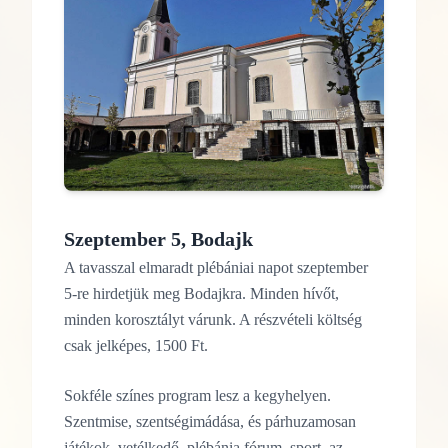
Szeptember 5, Bodajk
A tavasszal elmaradt plébániai napot szeptember
5-re hirdetjük meg Bodajkra. Minden hívőt,
minden korosztályt várunk. A részvételi költség
csak jelképes, 1500 Ft.
Sokféle színes program lesz a kegyhelyen.
Szentmise, szentségimádása, és párhuzamosan
játékok, vetélkedő, plébánia fórum, sport, az