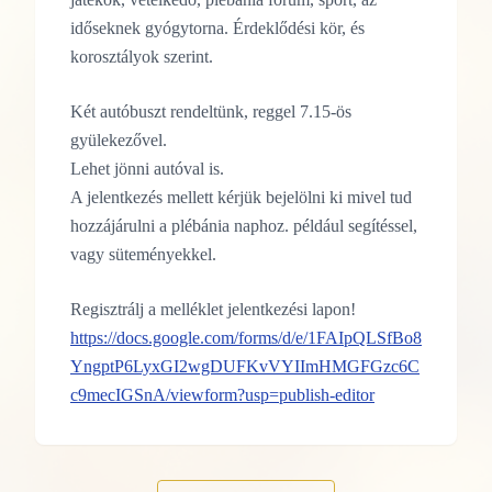
időseknek gyógytorna. Érdeklődési kör, és
korosztályok szerint.
Két autóbuszt rendeltünk, reggel 7.15-ös
gyülekezővel.
Lehet jönni autóval is.
A jelentkezés mellett kérjük bejelölni ki mivel tud
hozzájárulni a plébánia naphoz. például segítéssel,
vagy süteményekkel.
Regisztrálj a melléklet jelentkezési lapon!
https://docs.google.com/forms/d/e/1FAIpQLSfBo8
YngptP6LyxGI2wgDUFKvVYIImHMGFGzc6C
c9mecIGSnA/viewform?usp=publish-editor