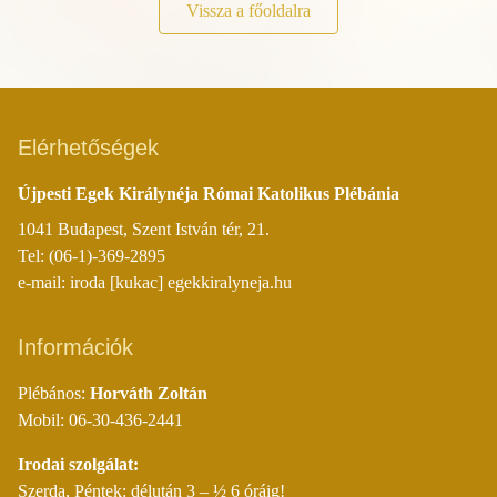
Vissza a főoldalra
Elérhetőségek
Újpesti Egek Királynéja Római Katolikus Plébánia
1041 Budapest, Szent István tér, 21.
Tel: (06-1)-369-2895
e-mail: iroda [kukac] egekkiralyneja.hu
Információk
Plébános:
Horváth Zoltán
Mobil: 06-30-436-2441
Irodai szolgálat:
Szerda, Péntek: délután 3 – ½ 6 óráig!